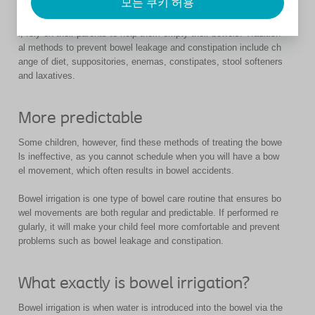
모든 쿠키 허용
o
Most children with spina bifida, especially when they are younge
n
r, rely on their parents to help them empty their bowels. Tradition
al methods to prevent bowel leakage and constipation include ch
ange of diet, suppositories, enemas, constipates, stool softeners
and laxatives.
More predictable
Some children, however, find these methods of treating the bowe
ls ineffective, as you cannot schedule when you will have a bow
el movement, which often results in bowel accidents.
Bowel irrigation is one type of bowel care routine that ensures bo
wel movements are both regular and predictable. If performed re
gularly, it will make your child feel more comfortable and prevent
problems such as bowel leakage and constipation.
What exactly is bowel irrigation?
Bowel irrigation is when water is introduced into the bowel via the