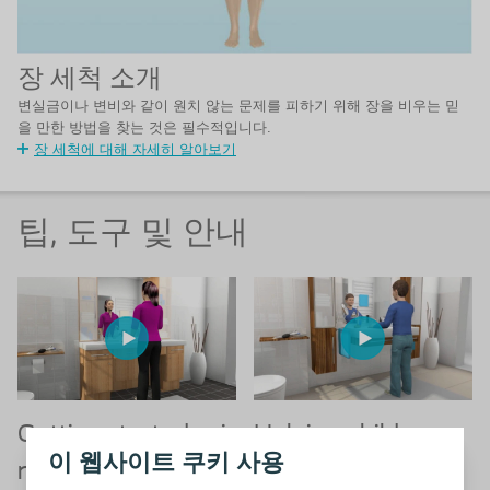
장 세척 소개
변실금이나 변비와 같이 원치 않는 문제를 피하기 위해 장을 비우는 믿
을 만한 방법을 찾는 것은 필수적입니다.
장 세척에 대해 자세히 알아보기
팁, 도구 및 안내
Getting started usi
Helping children e
이 웹사이트 쿠키 사용
mpty their bowels
®
ng Peristeen