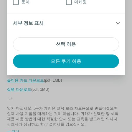
통계
마케팅
니다. 자녀가 준비되었다고 생각되면 화장실에 가는 것과 배변 활
동에 대해 가르치기 시작해도 됩니다.
응가 게임
세부 정보 표시
응가 게임은 자녀에게 배변 활동을 하는 방법을 가르치는 데 사용
할 수 있는 카드 세트입니다. 카드는 나이와 능력에 맞게 조정할
수 있는 다양한 재미있는 게임을 하는 데 사용될 수 있습니다. 게
선택 허용
임 전 준비는 카드를 인쇄해서 오리기만 하면 됩니다.
응가 게임은 귀하와 귀하의 자녀가 화장실 습관을 재미있는 방식
으로 배우는 데 도움이 되도록 만들어졌습니다. 사용이 간단하고
모든 쿠키 허용
자녀가 게임에 대해 감을 잡게 되면 더 어렵게 응용하기도 쉽습니
다. 즐거운 시간 보내십시오!
놀이용 카드 다운로드
(pdf, 1MB)
설명 다운로드
(pdf, 1MB)
아
이
잊지 마십시오…응가 게임은 교육 보조 자료용으로 만들어졌으며
콘
실제 사용 지침을 대체하는 것이 아닙니다. 귀하가 선택한 장 세척
제품 사용 방법에 대한 적절한 안내 또는 교육을 받으려면 의사나
간호사와 상담하고 항상 설명서를 읽으십시오.
닫기