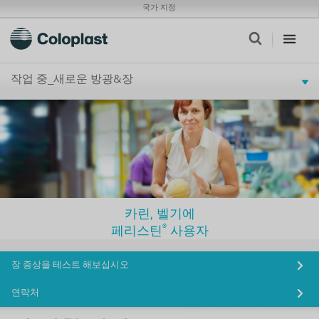
국가 지정
작업 중_새로운 방광&장
카린, 벨기에
®
페리스틴
사용자
장 증상을 테스트 해보십시오
연락처