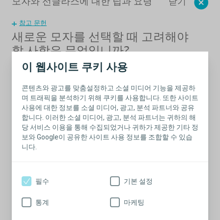
닫기
모자와 선글라스에 대한 팁과 요령
참고 문헌
새로운 모자를 선택할 때 고려해야
할 사항은 무엇입니까?
이 웹사이트 쿠키 사용
사방으로 3~6센티미터의 챙이 있는 것이 귀, 눈, 이마, 코,
두피 부위를 보호하기 때문에 이상적입니다.
챙의 밑면이 어둡다면 이 또한 물과 같은 반사 표면에서 얼
콘텐츠와 광고를 맞춤설정하고 소셜 미디어 기능을 제공하
굴로 오는 UV 광선의 양을 줄이는 데 도움이 될 수 있습니
며 트래픽을 분석하기 위해 쿠키를 사용합니다. 또한 사이트
다.
사용에 대한 정보를 소셜 미디어, 광고, 분석 파트너와 공유
촘촘하게 짜인 천 모자를 선택하십시오. 짜임이 성글 경우
합니다. 이러한 소셜 미디어, 광고, 분석 파트너는 귀하의 해
자외선이 통과합니다.
당 서비스 이용을 통해 수집되었거나 귀하가 제공한 기타 정
사용할 수 있는 좋은 모자가 없다면 큰 손수건이나 두건을
보와 Google이 공유한 사이트 사용 정보를 조합할 수 있습
착용해도 됩니다.
니다.
자외선 차단제는 여전히 권장됩니다.
선글라스에 대한 팁
필수
기본 설정
눈 주변의 연약한 피부와 눈 자체를 보호하기 위해서는 자외선 차
단 선글라스가 중요합니다. 다음은 새 선글라스를 사기 전에 도움
이 될 몇 가지 팁입니다.
통계
마케팅
안경에 자외선으로부터 보호한다고 명시된 라벨이 있을 가