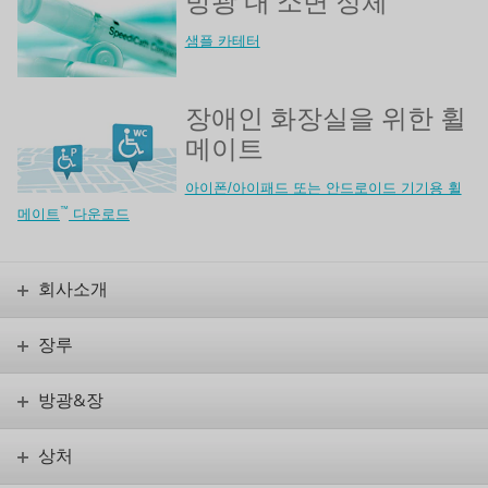
방광 내 소변 정체
샘플 카테터
장애인 화장실을 위한 휠
메이트
아이폰/아이패드 또는 안드로이드 기기용 휠
™
메이트
다운로드
회사소개
장루
방광&장
상처