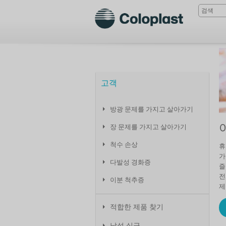
고객
방광 문제를 가지고 살아가기
장 문제를 가지고 살아가기
척수 손상
휴
가
다발성 경화증
즐
전
이분 척추증
제
적합한 제품 찾기