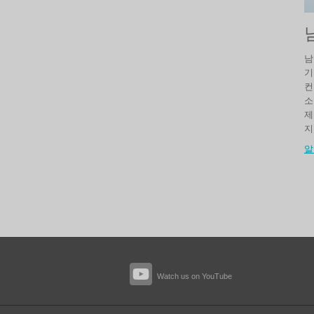
남
기
컨
소
제
지
알
Watch us on YouTube