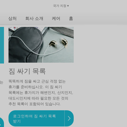
국가 지정
▾
닫기
상처
회사 소개
케어
홈
짐 싸기 목록
똑똑하게 짐을 싸고 근심 걱정 없는
있는
휴가를 준비하십시오. 이 짐 싸기
목록에는 휴가지가 해변인지, 산지인지,
대도시인지에 따라 필요한 모든 것의
추천 목록이 포함되어 있습니다.
로그인하여 짐 싸기 목록
받기