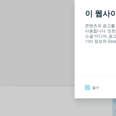
이 웹사
그
콘텐츠와 광고를
사
사용합니다. 또한
소셜 미디어, 광
그
기타 정보와 Goo
사
이
구
필수